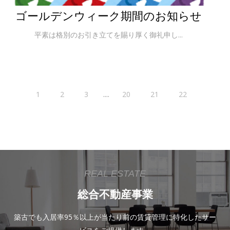
ゴールデンウィーク期間のお知らせ
平素は格別のお引き立てを賜り厚く御礼申し...
....
1
2
3
20
21
22
REAL ESTATE
総合不動産事業
築古でも入居率95％以上が当たり前の賃貸管理に特化したサー