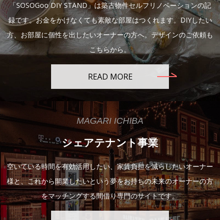
「SOSOGoo DIY STAND」は築古物件セルフリノベーションの記
録です。お金をかけなくても素敵な部屋はつくれます。DIYしたい
方、お部屋に個性を出したいオーナーの方へ。デザインのご依頼も
こちらから。
READ MORE
MAGARI ICHIBA
シェアテナント事業
空いている時間を有効活用したい、家賃負担を減らしたいオーナー
様と、これから開業したいという夢をお持ちの未来のオーナーの方
をマッチングする間借り専門のサイトです。