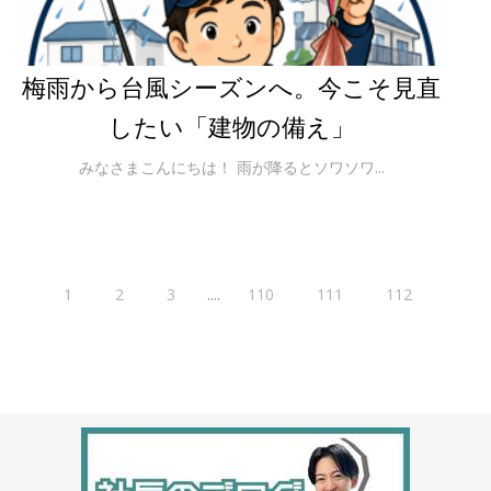
梅雨から台風シーズンへ。今こそ見直
したい「建物の備え」
みなさまこんにちは！ 雨が降るとソワソワ...
....
1
2
3
110
111
112