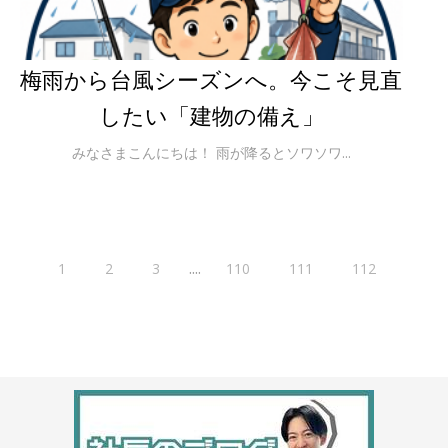
梅雨から台風シーズンへ。今こそ見直
したい「建物の備え」
みなさまこんにちは！ 雨が降るとソワソワ...
....
1
2
3
110
111
112