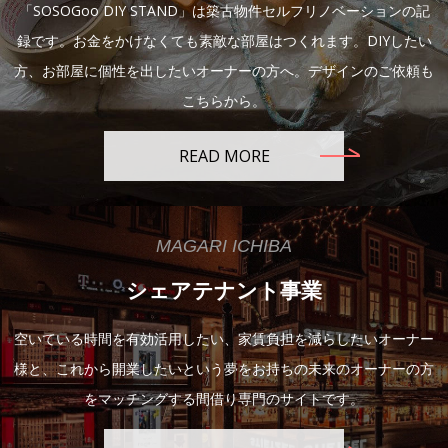
「SOSOGoo DIY STAND」は築古物件セルフリノベーションの記
録です。お金をかけなくても素敵な部屋はつくれます。DIYしたい
方、お部屋に個性を出したいオーナーの方へ。デザインのご依頼も
こちらから。
READ MORE
MAGARI ICHIBA
シェアテナント事業
空いている時間を有効活用したい、家賃負担を減らしたいオーナー
様と、これから開業したいという夢をお持ちの未来のオーナーの方
をマッチングする間借り専門のサイトです。