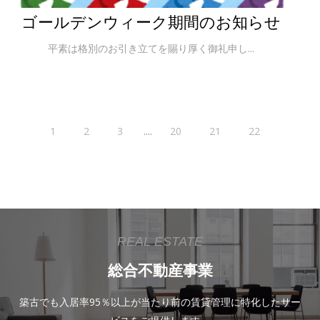
ゴールデンウィーク期間のお知らせ
平素は格別のお引き立てを賜り厚く御礼申し...
....
1
2
3
20
21
22
REAL ESTATE
総合不動産事業
築古でも入居率95％以上が当たり前の賃貸管理に特化したサー