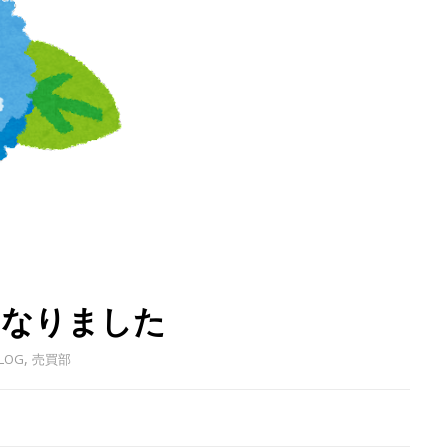
になりました
,
LOG
売買部